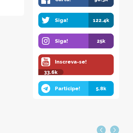
Siga!
122.4k
Siga!
25k
Inscreva-se!
33.6k
Participe!
5.8k