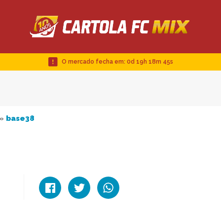
O mercado fecha em:
0d 19h 18m 44s
»
base38