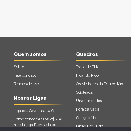
Quem somos
Quadros
Sobre
Tropa de Elite
Fale conosco
Ficando Rico
Termos de uso
Os Melhores da Equipe Mix
SGoleada
Nossas Ligas
Unanimidades
Fora da Caixa
Liga dos Caveiras 2026
Seleção Mix
Como concorrer aos R$ 500
mil da Liga Premiada do
Dicas Tiro Curto
Cartola 2026