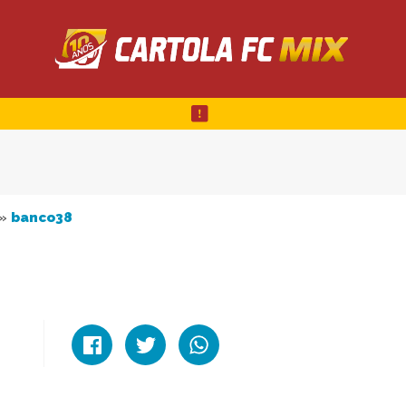
»
banco38