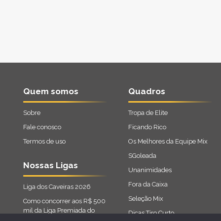
Quem somos
Quadros
Sobre
Tropa de Elite
Fale conosco
Ficando Rico
Termos de uso
Os Melhores da Equipe Mix
SGoleada
Nossas Ligas
Unanimidades
Fora da Caixa
Liga dos Caveiras 2026
Seleção Mix
Como concorrer aos R$ 500
mil da Liga Premiada do
Dicas Tiro Curto
Cartola 2026