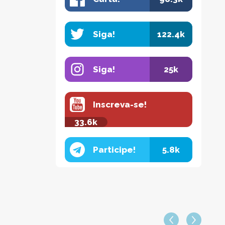
Siga!
122.4k
Siga!
25k
Inscreva-se!
33.6k
Participe!
5.8k